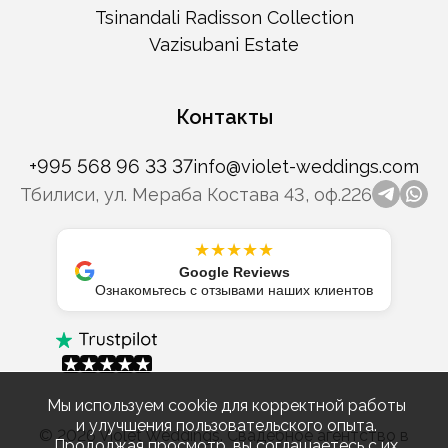
Tsinandali Radisson Collection
Vazisubani Estate
Контакты
+995 568 96 33 37
info@violet-weddings.com
Тбилиси, ул. Мераба Костава 43, оф.226
telegr
wha
★★★★★
Google Reviews
Ознакомьтесь с отзывами наших клиентов
Мы используем cookie для корректной работы
и улучшения пользовательского опыта.
© 2026 Violet Weddings. Свадебное агентство в
Продолжая просмотр, вы соглашаетесь с их