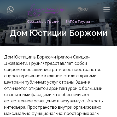
menu
language
RU
Свадьба в Грузии
/
ЗАГСы Грузии
English
EN
Дом Юстиции Боржоми
Українська
UA
Русский
RU
Дом Юстиции в Боржоми (регион Самцхе-
Джавахети, Грузия) представляет собой
современное административное пространство,
спроектированное в едином стиле с другими
центрами публичных услуг страны. Здание
отличается открытой архитектурой с большими
стеклянными фасадами, что обеспечивает
естественное освещение и визуальную лёгкость
интерьера. Пространство внутри организовано
максимально функционально: просторные залы