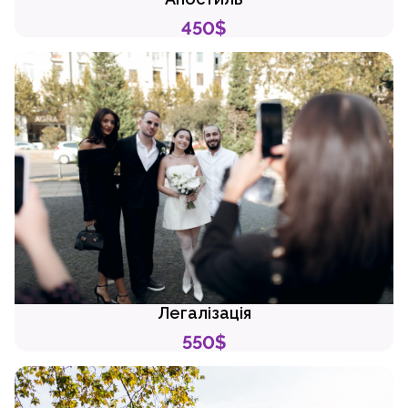
450$
Легалізація
550$