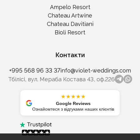
Ampelo Resort
Chateau Artwine
Chateau Davitiani
Bioli Resort
Контакти
+995 568 96 33 37
info@violet-weddings.com
Тбілісі, вул. Мераба Костава 43, оф.226
telegr
wha
★★★★★
Google Reviews
Ознайомтеся з відгуками наших клієнтів