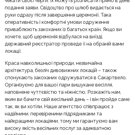
чекати своєї черги. Їх можуть розписати прямо в день
подання заяви. Свідоцтво про шлюб видається на
руки одразу після завершення церемонії. Така
оперативність і комфортні умови одруження
приваблюють закоханих із багатьох країн. Якщо ви
хочете, щоб церемонія відбулася на виїзді,
державний реєстратор проведе її на обраній вами
локації.
Краса навколишньої природи, незвичайна
архітектура, безліч дивовижних локацій – також
спонукають закоханих одружуватися в Сакартвело.
Організуємо для вашої пари вишукане весілля,
наповнене чуттєвістю та ніжністю. Розкажіть нам,
яким ви бачите свій весільний день – і він пройде саме
так, як ви хотіли. Наше агентство співпрацює з
надійними, перевіреними підрядниками та
найкращими локаціями, тому ми гарантуємо вам
високу якість весільних послуг за адекватною