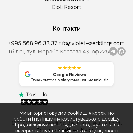
Bioli Resort
Контакти
+995 568 96 33 37
info@violet-weddings.com
Тбілісі, вул. Мераба Костава 43, оф.226
telegr
wha
★★★★★
Google Reviews
Ознайомтеся з відгуками наших клієнтів
Ми використовуємо cookie для коректної
роботи і поліпшення користувацького досвіду.
© 2026 Violet Weddings. Весільна агенція в Грузії.
Продовжуючи перегляд, ви погоджуєтеся з їх
Політика конфіденційності
використанням і
Політикою конфіденційності
.