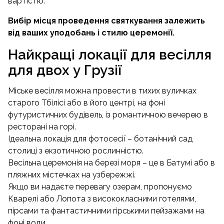
вартістю.
Вибір місця проведення святкування залежить
від ваших уподобань і стилю церемонії.
Найкращі локації для весілля
для двох у Грузії
Міське весілля можна провести в тихих вуличках
старого Тбілісі або в його центрі, на фоні
футуристичних будівель, із романтичною вечерею в
ресторані на горі.
Ідеальна локація для фотосесії – ботанічний сад
столиці з екзотичною рослинністю.
Весільна церемонія на березі моря – це в Батумі або в
пляжних містечках на узбережжі.
Якщо ви надаєте перевагу озерам, пропонуємо
Кварелі або Лопота з висококласними готелями,
пірсами та фантастичними гірськими пейзажами на
фоні води.