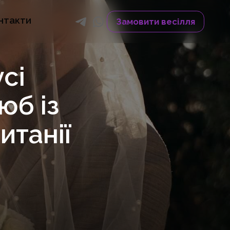
нтакти
Замовити весілля
Telegram
Whatsapp
сі
юб із
танії