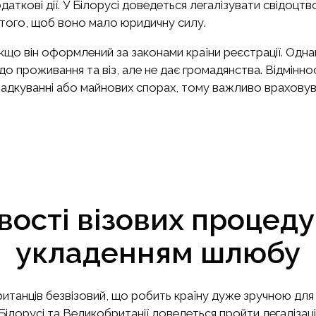
даткові дії. У Білорусі доведеться легалізувати свідоцт
 того, щоб воно мало юридичну силу.
кщо він оформлений за законами країни реєстрації. Одн
 проживання та віз, але не дає громадянства. Відмінност
падкуванні або майнових спорах, тому важливо враховува
ості візових процед
укладенням шлюбу
і британців безвізовий, що робить країну дуже зручною дл
ілорусі та Великобританії доведеться пройти легалізаці