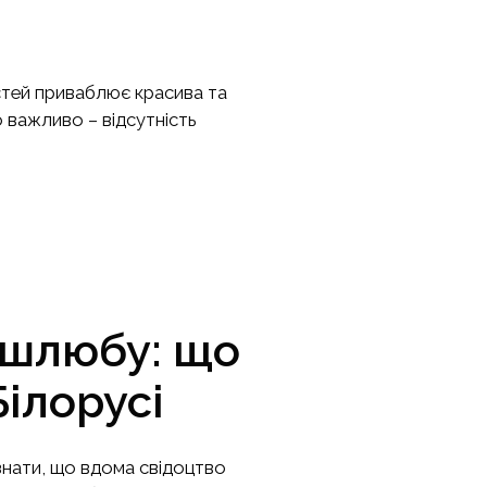
стей приваблює красива та
о важливо – відсутність
 шлюбу: що
ілорусі
знати, що вдома свідоцтво