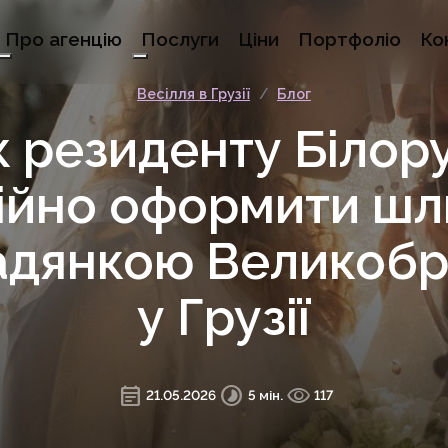
Про агенцію
Послуги
Ціни
Портфоліо
Ко
Весілля в Грузії
/
Блог
к резиденту Білору
ійно оформити шл
адянкою Великобри
у Грузії
event_note
timelapse
visibility
21.05.2026
5 мін.
117