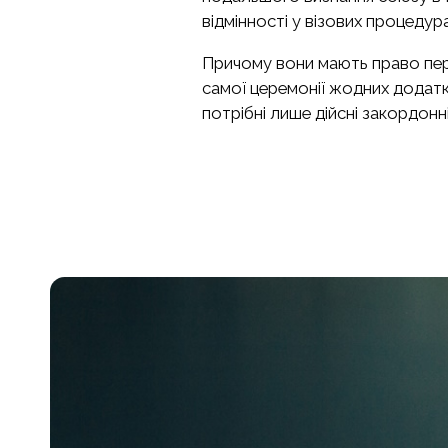
відмінності у візових процедур
Причому вони мають право пере
самої церемонії жодних додатк
потрібні лише дійсні закордонн