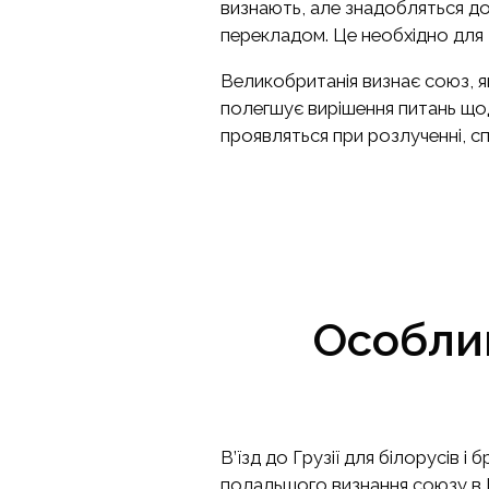
визнають, але знадобляться до
перекладом. Це необхідно для
Великобританія визнає союз, я
полегшує вирішення питань щодо
проявляться при розлученні, с
Особлив
В’їзд до Грузії для білорусів 
подальшого визнання союзу в Б