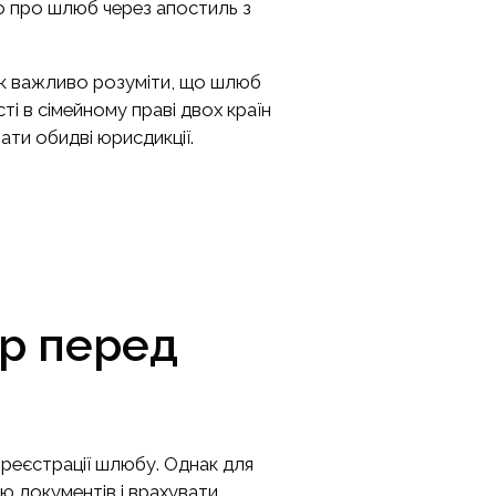
во про шлюб через апостиль з
ак важливо розуміти, що шлюб
і в сімейному праві двох країн
ти обидві юрисдикції.
ур перед
я реєстрації шлюбу. Однак для
ю документів і врахувати